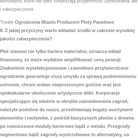
wlotowych, które nie tylko zwiększają przyjemność użytkowania, ale
i zabezpieczenie.
Trwałe
Ogrodzenia Miasto
Producent Płoty Panelowe
II. Z jakiej przyczyny warto wkładać środki w zakresie wysokiej
jakości zabezpieczenia?
Płot stanowi nie tylko bariera materialna; oznacza wkład
finansowy, że może wydatnie amplifikować cenę posesji.
Znakomicie wyselekcjonowane i zawodowo przytwierdzone
ogrodzenie gwarantuje ciszę umysłu za sprawą podniesionemu
ochronie, chroni wobec nieproszonymi gośćmi oraz jest
spektakularne ukończenie artystyczne dóbr. Korporacje
specjalizujące się właśnie w obrębie zainstalowania zagrod,
należyte podobne do nasze, przedstawiają bogaty asortyment
elementów i motywów, z pośród klasycznych płotów z drewna
po nowoczesne moduły barierowe bądź z metalu. Przegrody
segmentowe bądź zagrody wystrzeliwane to alternatywy, co