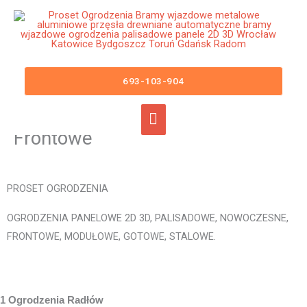
Przejdź
Główne
do
menu
treści
Ogrodzenia Radłów Bramy
Wjazdowe Furtki Płoty Metalowe
693-103-904
Aluminiowe Nowoczesne
Panelowe Palisadowe Stalowe
Frontowe
PROSET OGRODZENIA
OGRODZENIA PANELOWE 2D 3D, PALISADOWE, NOWOCZESNE,
FRONTOWE, MODUŁOWE, GOTOWE, STALOWE.
1 Ogrodzenia Radłów