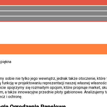
TAŻEM.
 AUTOMATYKA DO BRAM PRZESUWNYCH I OTWIERANYCH.
adowe, ogrodzenia betonowe, systemowe, siatkowe, modułow
ka do bram przesuwnych i otwieranych.
 piękna
y sobie nie tylko jego wewnątrz, jednak także otoczenie, któr
 funkcję w projektowaniu reprezentacji naszej własnej własnośc
cie spojrzymy się rozmaitym opcjom, które propnuje market, skup
m, a także innowacyjne przednie płoty gabionowe. Analizujemy
ecz i ochronę.
gia Ogrodzenia Panelowe