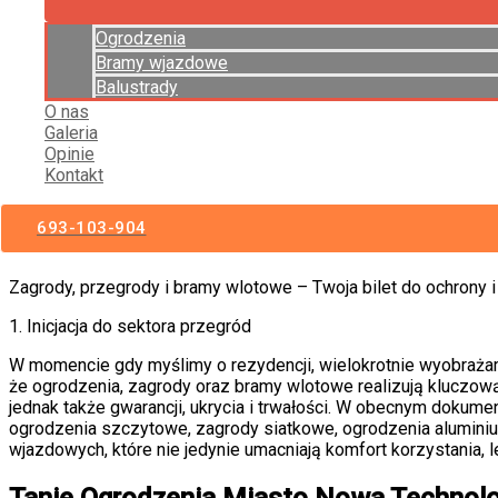
GOTOWE OGRODZENIA NA WYMIAR, Z MONTAŻEM I DEMON
Ogrodzenia
INSTALACJE BRAM WJAZDOWYCH, MONTAŻ SIŁOWNIKÓW,
Bramy wjazdowe
Balustrady
Gotowe ogrodzenia na wymiar, z montażem i demontażem.
O nas
Galeria
Nowoczesne Ogrodzenia panelowe 2D 3D, ogrodzenia palis
Opinie
Kontakt
Instalacje bram wjazdowych, montaż siłowników, automaty
693-103-904
2 Ogrodzenia Recz
Zagrody, przegrody i bramy wlotowe – Twoja bilet do ochrony i
1. Inicjacja do sektora przegród
W momencie gdy myślimy o rezydencji, wielokrotnie wyobrażam
że ogrodzenia, zagrody oraz bramy wlotowe realizują kluczową
jednak także gwarancji, ukrycia i trwałości. W obecnym dokumen
ogrodzenia szczytowe, zagrody siatkowe, ogrodzenia aluminiu
wjazdowych, które nie jedynie umacniają komfort korzystania, l
Tanie
Ogrodzenia Miasto
Nowa Technolo