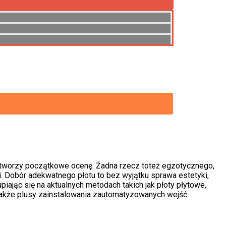
e, metalowe, aluminiowe, kute, śrutowane.
e tworzy początkowe ocenę. Żadna rzecz toteż egzotycznego,
i. Dobór adekwatnego płotu to bez wyjątku sprawa estetyki,
iając się na aktualnych metodach takich jak płoty płytowe,
 także plusy zainstalowania zautomatyzowanych wejść