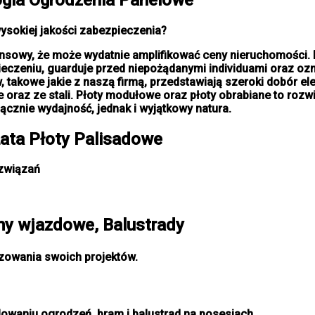
ysokiej jakości zabezpieczenia?
inansowy, że może wydatnie amplifikować ceny nieruchomośc
eczeniu, guarduje przed niepożądanymi individuami oraz oz
ów, takowe jakie z naszą firmą, przedstawiają szeroki dobór 
raz ze stali. Płoty modułowe oraz płoty obrabiane to rozw
łącznie wydajność, jednak i wyjątkowy natura.
ata Płoty Palisadowe
ozwiązań
y wjazdowe, Balustrady
izowania swoich projektów.
lowaniu ogrodzeń, bram i balustrad na posesjach.