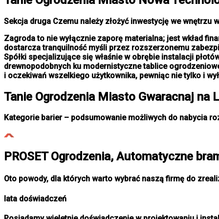
Sekcja druga Czemu należy złożyć inwestycję we wnętrzu w
Zagroda to nie wyłącznie zaporę materialna; jest wkład f
dostarcza tranquilność myśli przez rozszerzonemu zabezpi
Spółki specjalizujące się właśnie w obrębie instalacji płot
drewnopodobnych ku modernistyczne tablice ogrodzeniowe o
i oczekiwań wszelkiego użytkownika, pewniąc nie tylko i wy
Tanie
Ogrodzenia Miasto
Gwaracnaj na L
Kategorie barier – podsumowanie możliwych do nabycia r
PROSET Ogrodzenia, Automatyczne bram
Oto powody, dla których warto wybrać naszą firmę do zreal
lata doświadczeń
Posiadamy wieletnie doświadczenie w projektowaniu i insta