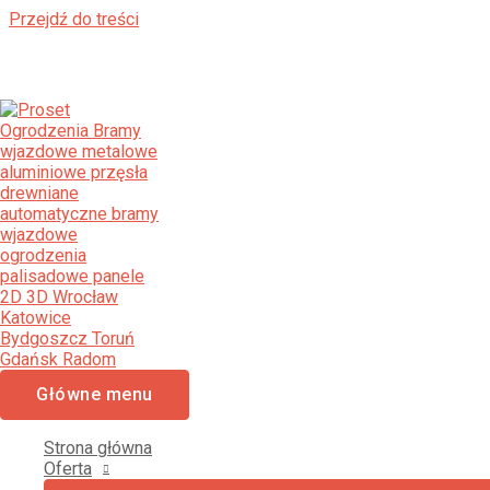
Przejdź do treści
Ogrodzenia Recz Bramy Wjazdo
Palisadowe Stalowe Frontowe
[smartslider3 slider="2"]
PROSET OGRODZENIA
OGRODZENIA PANELOWE 2D 3D, PALISADOWE, NOWOCZESN
PROSET OGRODZENIA
Główne menu
NOWOCZESNE OGRODZENIA PANELOWE 2D 3D, OGRODZENI
Strona główna
ŚRUTOWANE.
Oferta