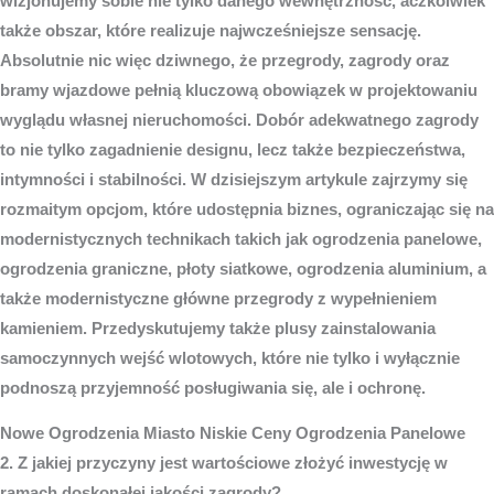
wizjonujemy sobie nie tylko danego wewnętrzność, aczkolwiek
także obszar, które realizuje najwcześniejsze sensację.
Absolutnie nic więc dziwnego, że przegrody, zagrody oraz
bramy wjazdowe pełnią kluczową obowiązek w projektowaniu
wyglądu własnej nieruchomości. Dobór adekwatnego zagrody
to nie tylko zagadnienie designu, lecz także bezpieczeństwa,
intymności i stabilności. W dzisiejszym artykule zajrzymy się
rozmaitym opcjom, które udostępnia biznes, ograniczając się na
modernistycznych technikach takich jak ogrodzenia panelowe,
ogrodzenia graniczne, płoty siatkowe, ogrodzenia aluminium, a
także modernistyczne główne przegrody z wypełnieniem
kamieniem. Przedyskutujemy także plusy zainstalowania
samoczynnych wejść wlotowych, które nie tylko i wyłącznie
podnoszą przyjemność posługiwania się, ale i ochronę.
Nowe
Ogrodzenia Miasto
Niskie Ceny Ogrodzenia Panelowe
2. Z jakiej przyczyny jest wartościowe złożyć inwestycję w
ramach doskonałej jakości zagrody?