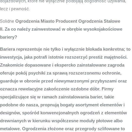
dojazdowych, które nie wyłącznie podbijają dogodność używania,
lecz i pewność.
Solidne
Ogrodzenia Miasto
Producent Ogrodzenia Stalowe
II. Za co należy zainwestować w obrębie wysokojakościowe
bariery?
Bariera reprezentuje nie tylko i wyłącznie blokada konkretna; to
inwestycja, jaka potrafi istotnie rozszerzyć prestiż majętności.
Znakomicie dopasowane i ekspercko zainstalowane zagroda
oferuje pokój psychiki za sprawą rozszerzonemu ochronie,
guarduje w obronie przed niewymarzonymi przybyszami oraz
oznacza rewelacyjne zakończenie ozdobne dóbr. Firmy
specjalizujące się w ramach zainstalowania barier, takie
podobne do nasza, propnują bogaty asortyment elementów i
designów, spośród konwencjonalnych ogrodzeń z elementów
drewnianych w kierunku współczesne moduły płotowe albo
metalowe. Ogrodzenia złożone oraz przegrody szlifowane to