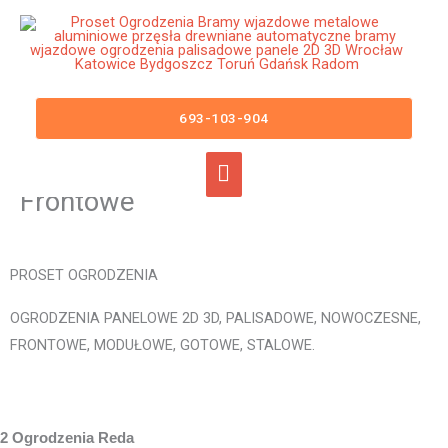
Przejdź
Główne
do
menu
treści
Ogrodzenia Reda Bramy
Wjazdowe Furtki Płoty Metalowe
693-103-904
Aluminiowe Nowoczesne
Panelowe Palisadowe Stalowe
Frontowe
PROSET OGRODZENIA
OGRODZENIA PANELOWE 2D 3D, PALISADOWE, NOWOCZESNE,
FRONTOWE, MODUŁOWE, GOTOWE, STALOWE.
2 Ogrodzenia Reda