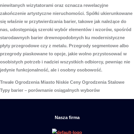
niewitanych wizytatorami oraz oznacza rewelacyjne
zakończenie artystyczne nieruchomości. Spółki ukierunkowane
się właśnie w przytwierdzania barier, takowe jak należące do
nas, udostępniają szeroki wybór elementów i wzorów, spośród
starodawnych barier drewnopodobnych ku modernistyczne
płyty przegrodowe czy z metalu. Przegrody segmentowe albo
przegrody piaskowane to opcje, jakie wolno przystosować w
osobistych potrzeb i nadziei wszystkich odbiorcy, pewniąc nie
jedynie funkcjonalność, ale i osobny osobowość.
Trwałe
Ogrodzenia Miasto
Niskie Ceny Ogrodzenia Stalowe
Typy barier – porównanie osiągalnych wyborów
Nasza firma