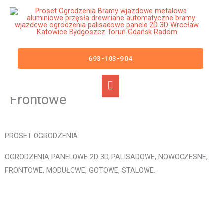
Przejdź
Główne
do
menu
treści
Ogrodzenia Sianów Bramy
Wjazdowe Furtki Płoty Metalowe
693-103-904
Aluminiowe Nowoczesne
Panelowe Palisadowe Stalowe
Frontowe
PROSET OGRODZENIA
OGRODZENIA PANELOWE 2D 3D, PALISADOWE, NOWOCZESNE,
FRONTOWE, MODUŁOWE, GOTOWE, STALOWE.