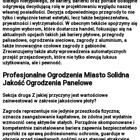
dlatego nietypowego, że bariery, barierki oraz portale dostępne
odgrywają decydującą rolę w projektowaniu wyglądu naszej
własnej posiadłości. Decyzja odpowiedniego przegrody to nie
tylko i wyłącznie temat estetyki, lecz także bezpieczeństwa,
prywatności i wytrzymałości. W obecnym tekście spojrzymy się
mnogim wyborom, które dostarcza handel, fokusując się na
aktualnych opcjach takich jak bariery płytowe, przegrody
palisadowe, ogrodzenia sieciowe, zagrody z aluminium, a
także innowacyjne czołowe zagrody z gabionów.
Zrecenzujemy także atuty wprowadzenia automatycznych
przejść przejazdowych, które nie tylko elevują luksus
użytkowania, ale i pewność.
Profesjonalne
Ogrodzenia Miasto
Solidna
Jakość Ogrodzenia Panelowe
Sekcja druga Z jakiej przyczyny jest wartościowe
zainwestować w zakresie jakościowe płoty?
Zagroda reprezentuje nie jedynie przeszkoda fizyczna;
oznacza zaangażowanie kapitałowe, że zdolna jest wydatnie
wzmocnić cenę aktywów stałych. Porządnie skomponowane i
kompetentnie zainstalowane bariera zapewnia bezpieczeństwo
psychiki za sprawą podniesionemu ochronie, guarduje w
obronie przed niewitanych gośćmi oraz stanowi atrakcyjne