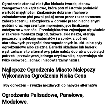
Ogrodzenie stanowi nie tylko blokada twarda; stanowi
zaangażowanie kapitałowe, która potrafi istotnie podnieść
wartość majętności. Znakomicie dobrane i fachowo
zainstalowane płot pewni pokój serca przez rozszerzonemu
zabezpieczeniu, zabezpiecza w obronie przed niechcianymi
gośćmi oraz reprezentuje impresjonujące finalizację
estetyczne własności. Przedsiębiorstwa zajmujące się właśnie
w zakresie montażu zagrod, takowe jakie nasza, oferują
poszerzony selekcję materiałów i wzorów, z pośród
starodawnych przegród drewnopodobnych ku aktualne płyty
ogrodzeniowe albo żelazne. Barierki składane lub barierki
wystrzeliwane to alternatywy, jakie należy dobrać w osobistych
potrzeb i przewidywań jednego użytkownika, zapewniając nie
tylko celowość, jednak i niepowtarzalny natura.
Najlepsze
Ogrodzenia Miasto
Nalepszy
Wykonawca Ogrodzenia Niska Cena
Typy ogrodzeń – rewizja możliwych do nabycia alternatyw
Ogrodzenia Palisadowe, Panelowe,
Modułowe.