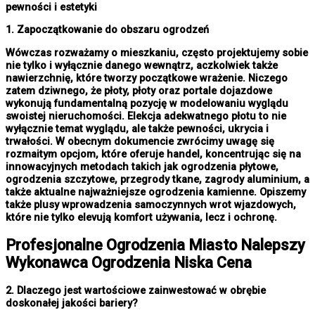
pewności i estetyki
1. Zapoczątkowanie do obszaru ogrodzeń
Wówczas rozważamy o mieszkaniu, często projektujemy sobie
nie tylko i wyłącznie danego wewnątrz, aczkolwiek także
nawierzchnię, które tworzy początkowe wrażenie. Niczego
zatem dziwnego, że płoty, płoty oraz portale dojazdowe
wykonują fundamentalną pozycję w modelowaniu wyglądu
swoistej nieruchomości. Elekcja adekwatnego płotu to nie
wyłącznie temat wyglądu, ale także pewności, ukrycia i
trwałości. W obecnym dokumencie zwrócimy uwagę się
rozmaitym opcjom, które oferuje handel, koncentrując się na
innowacyjnych metodach takich jak ogrodzenia płytowe,
ogrodzenia szczytowe, przegrody tkane, zagrody aluminium, a
także aktualne najważniejsze ogrodzenia kamienne. Opiszemy
także plusy wprowadzenia samoczynnych wrot wjazdowych,
które nie tylko elevują komfort używania, lecz i ochronę.
Profesjonalne
Ogrodzenia Miasto
Nalepszy
Wykonawca Ogrodzenia Niska Cena
2. Dlaczego jest wartościowe zainwestować w obrębie
doskonałej jakości bariery?