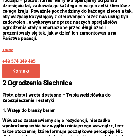
rodzaju – płotów, furtek. Na rynku operujemy od ponad
dziesięciu lat, zadowalając każdego miesiąca setki klientów z
całego kraju. Poważnie podchodzimy do każdego zlecenia tak,
aby wszyscy kożystający z oferowanych przez nas usług byli
zadowoleni, a wykonywane przez naszych specjalistów
ogrodzenia stały nienaruszone przed długi czas i
prezentowały się tak, jak w dzień ich zamontowania na
Państwa posesji.
Telefon
+48 574 349 485
Kontakt
2 Ogrodzenia Siechnice
Płoty, płoty i wrota dostępne – Twoja wejściówka do
zabezpieczenia i estetyki
1. Wstęp do branży barier
Wówczas zastanawiamy się o rezydencji, nierzadko
wyobrażamy sobie bez wyjątku niniejszego wewnątrz, lecz
także otoczenie, które formuje początkowe percepcję. Nic