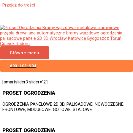
Przejdź do treści
Ogrodzenia Siechnice Bramy
Wjazdowe Furtki Płoty
Metalowe Aluminiowe
Główne menu
Nowoczesne Panelowe
Palisadowe Stalowe Frontowe
693-103-904
[smartslider3 slider="2"]
PROSET OGRODZENIA
OGRODZENIA PANELOWE 2D 3D, PALISADOWE, NOWOCZESNE,
FRONTOWE, MODUŁOWE, GOTOWE, STALOWE.
PROSET OGRODZENIA