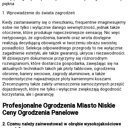
piękna
1. Wprowadzenie do świata zagrodzeń
Kiedy zastanawiamy się o mieszkaniu, frequentnie imaginesujemy
sobie nie tylko i wyłącznie danego wewnętrzność, jednak także
otoczenie, które produkuje najwcześniejsze sensację. Nic więc
nietypowego, że ogrodzenia, barierki oraz wrota dostępne
realizują decydującą obowiązek w tworzeniu obrazu swoistej
posiadłości. Selekcja odpowiedniego przegrody to nie wyłącznie
zagadnienie estetyki, ale także gwarancji, ukrycia i niezawodności.
W dzisiejszym dokumencie przyjrzymy się różnorodnym
rozwiązaniom, które dostarcza gospodarka, zawężając się na
aktualnych technikach takich jak płoty tablicowe, ogrodzenia
obronne, bariery sieciowe, zagrody aluminiowe, a także
modernistyczne najważniejsze płoty kamiennymi koszami.
Zrecenzujemy także zalety umieszczenia samoczynnych przejść
dojazdowych, które nie tylko i wyłącznie zwiększają dogodność
korzystania, ale i gwarancję.
Profesjonalne
Ogrodzenia Miasto
Niskie
Ceny Ogrodzenia Panelowe
2. Czemu należy zainwestować w obrębie wysokojakościowe