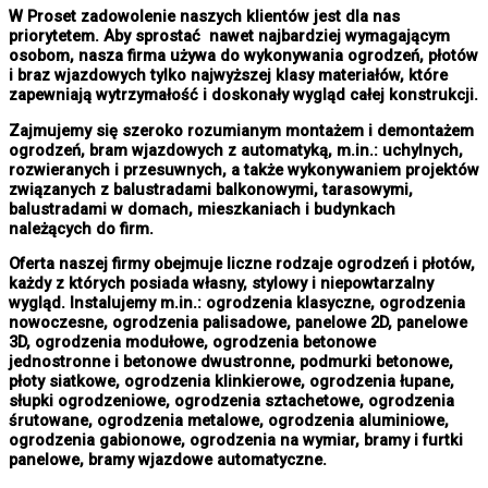
W Proset zadowolenie naszych klientów jest dla nas
priorytetem. Aby sprostać nawet najbardziej wymagającym
osobom, nasza firma używa do wykonywania ogrodzeń, płotów
i braz wjazdowych tylko najwyższej klasy materiałów, które
zapewniają wytrzymałość i doskonały wygląd całej konstrukcji.
Zajmujemy się szeroko rozumianym montażem i demontażem
ogrodzeń, bram wjazdowych z automatyką, m.in.: uchylnych,
rozwieranych i przesuwnych, a także wykonywaniem projektów
związanych z balustradami balkonowymi, tarasowymi,
balustradami w domach, mieszkaniach i budynkach
należących do firm.
Oferta naszej firmy obejmuje liczne rodzaje ogrodzeń i płotów,
każdy z których posiada własny, stylowy i niepowtarzalny
wygląd. Instalujemy m.in.: ogrodzenia klasyczne, ogrodzenia
nowoczesne, ogrodzenia palisadowe, panelowe 2D, panelowe
3D, ogrodzenia modułowe, ogrodzenia betonowe
jednostronne i betonowe dwustronne, podmurki betonowe,
płoty siatkowe, ogrodzenia klinkierowe, ogrodzenia łupane,
słupki ogrodzeniowe, ogrodzenia sztachetowe, ogrodzenia
śrutowane, ogrodzenia metalowe, ogrodzenia aluminiowe,
ogrodzenia gabionowe, ogrodzenia na wymiar, bramy i furtki
panelowe, bramy wjazdowe automatyczne.