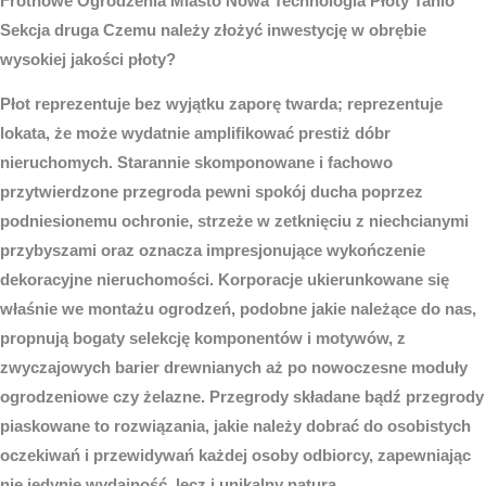
Frotnowe
Ogrodzenia Miasto
Nowa Technologia Płoty Tanio
Sekcja druga Czemu należy złożyć inwestycję w obrębie
wysokiej jakości płoty?
Płot reprezentuje bez wyjątku zaporę twarda; reprezentuje
lokata, że może wydatnie amplifikować prestiż dóbr
nieruchomych. Starannie skomponowane i fachowo
przytwierdzone przegroda pewni spokój ducha poprzez
podniesionemu ochronie, strzeże w zetknięciu z niechcianymi
przybyszami oraz oznacza impresjonujące wykończenie
dekoracyjne nieruchomości. Korporacje ukierunkowane się
właśnie we montażu ogrodzeń, podobne jakie należące do nas,
propnują bogaty selekcję komponentów i motywów, z
zwyczajowych barier drewnianych aż po nowoczesne moduły
ogrodzeniowe czy żelazne. Przegrody składane bądź przegrody
piaskowane to rozwiązania, jakie należy dobrać do osobistych
oczekiwań i przewidywań każdej osoby odbiorcy, zapewniając
nie jedynie wydajność, lecz i unikalny natura.