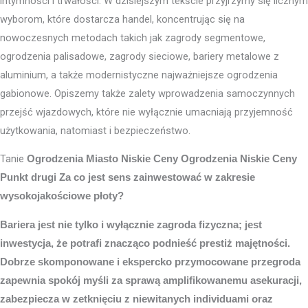
intymności i trwałości. W dzisiejszym tekście przyjrzymy się licznym
wyborom, które dostarcza handel, koncentrując się na
nowoczesnych metodach takich jak zagrody segmentowe,
ogrodzenia palisadowe, zagrody sieciowe, bariery metalowe z
aluminium, a także modernistyczne najważniejsze ogrodzenia
gabionowe. Opiszemy także zalety wprowadzenia samoczynnych
przejść wjazdowych, które nie wyłącznie umacniają przyjemność
użytkowania, natomiast i bezpieczeństwo.
Tanie
Ogrodzenia Miasto
Niskie Ceny Ogrodzenia Niskie Ceny
Punkt drugi Za co jest sens zainwestować w zakresie
wysokojakościowe płoty?
Bariera jest nie tylko i wyłącznie zagroda fizyczna; jest
inwestycja, że potrafi znacząco podnieść prestiż majętności.
Dobrze skomponowane i ekspercko przymocowane przegroda
zapewnia spokój myśli za sprawą amplifikowanemu asekuracji,
zabezpiecza w zetknięciu z niewitanych individuami oraz