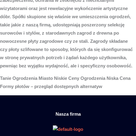
zabezpieczeniu, ochrania w zetknięciu z niechcianymi
wizytatorami oraz jest rewelacyjne wykończenie artystyczne
dóbr. Spółki skupione się właśnie we umieszczenia ogrodzeń,
takie jakie z naszą firmą, udostępniają poszerzony selekcję
surowców i stylów, z starodawnych zagrod z drewna po
nowoczesne płyty zagrodowe czy ze stali. Zagrody składane
czy płoty szlifowane to sposoby, których da się skonfigurować
w stronę prywatnych potrzeb i żądań każdego użytkownika,
pewniąc bez wyjątku wydajność, ale i specyficzny osobowość.
Tanie
Ogrodzenia Miasto
Niskie Ceny Ogrodzenia Niska Cena
Formy płotów – przegląd dostępnych alternatyw
Nasza firma