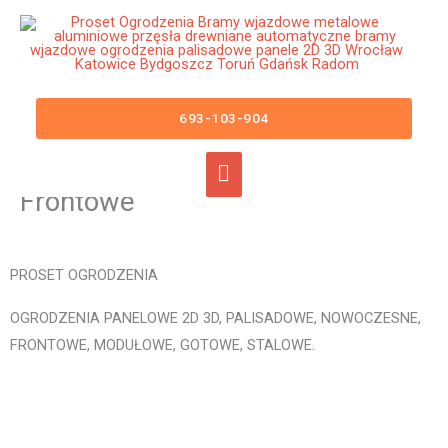
Przejdź
Główne
do
menu
treści
Ogrodzenia Wołomin Bramy
Wjazdowe Furtki Płoty Metalowe
693-103-904
Aluminiowe Nowoczesne
Panelowe Palisadowe Stalowe
Frontowe
PROSET OGRODZENIA
OGRODZENIA PANELOWE 2D 3D, PALISADOWE, NOWOCZESNE,
FRONTOWE, MODUŁOWE, GOTOWE, STALOWE.