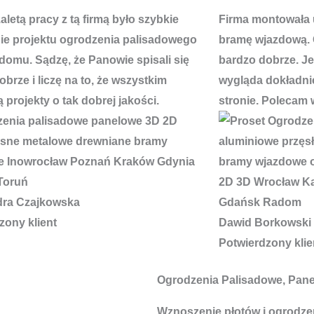
letą pracy z tą firmą było szybkie
Firma montowała 
e projektu ogrodzenia palisadowego
bramę wjazdową. 
domu. Sądzę, że Panowie spisali się
bardzo dobrze. J
brze i liczę na to, że wszystkim
wygląda dokładnie
 projekty o tak dobrej jakości.
stronie. Polecam 
dra Czajkowska
zony klient
Dawid Borkowski
Potwierdzony klie
Ogrodzenia Palisadowe, Pan
Wznoszenie płotów i ogrodzeń