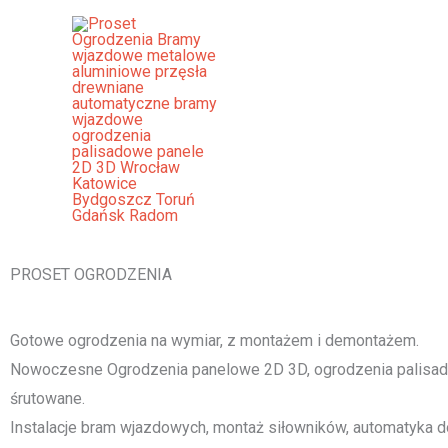
Przejdź
do
treści
Ogrodzenia Zbąszyń Bramy Wja
Palisadowe Stalowe Frontowe
[smartslider3 slider="2"]
PROSET OGRODZENIA
Gotowe ogrodzenia na wymiar, z montażem i demontażem.
Nowoczesne Ogrodzenia panelowe 2D 3D, ogrodzenia palisado
śrutowane.
Instalacje bram wjazdowych, montaż siłowników, automatyka d