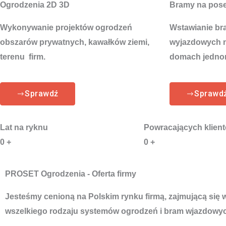
Ogrodzenia 2D 3D
Bramy na pos
Wykonywanie projektów ogrodzeń
Wstawianie br
obszarów prywatnych, kawałków ziemi,
wyjazdowych na
terenu firm.
domach jedno
Sprawdź
Sprawd
Lat na ryknu
Powracających klien
0
+
0
+
PROSET Ogrodzenia - Oferta firmy
Jesteśmy cenioną na Polskim rynku firmą, zajmującą się
wszelkiego rodzaju systemów ogrodzeń i bram wjazdowyc