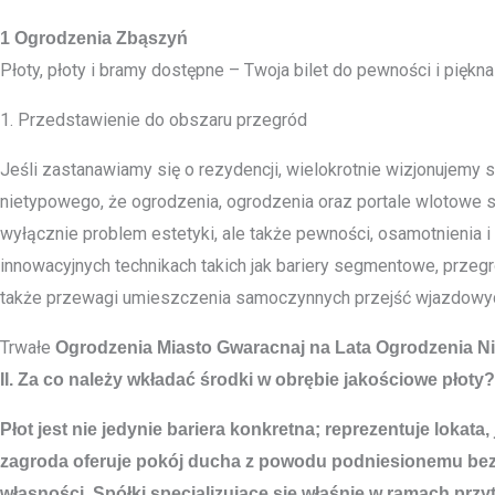
1 Ogrodzenia Zbąszyń
Płoty, płoty i bramy dostępne – Twoja bilet do pewności i piękna
1. Przedstawienie do obszaru przegród
Jeśli zastanawiamy się o rezydencji, wielokrotnie wizjonujemy 
nietypowego, że ogrodzenia, ogrodzenia oraz portale wlotowe s
wyłącznie problem estetyki, ale także pewności, osamotnienia i 
innowacyjnych technikach takich jak bariery segmentowe, prz
także przewagi umieszczenia samoczynnych przejść wjazdowych, k
Trwałe
Ogrodzenia Miasto
Gwaracnaj na Lata Ogrodzenia N
II. Za co należy wkładać środki w obrębie jakościowe płoty?
Płot jest nie jedynie bariera konkretna; reprezentuje loka
zagroda oferuje pokój ducha z powodu podniesionemu bezpi
własności. Spółki specjalizujące się właśnie w ramach przy