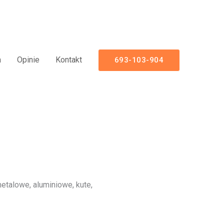
uminiowe Nowoczesne Panelowe
a
Opinie
Kontakt
693-103-904
talowe, aluminiowe, kute,