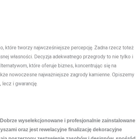
ko, które tworzy najwcześniejsze percepcję. Żadna rzecz toteż
nej własności. Decyzja adekwatnego przegrody to nie tylko i
ternatywom, które oferuje biznes, koncentrując się na
 także nowoczesne najważniejsze zagrody kamienne. Opiszemy
lecz i gwarancję.
ch. Dobrze wyselekcjonowane i profesjonalnie zainstalowane
zami oraz jest rewelacyjne finalizację dekoracyjne
rczają poszerzony zestawienie zasobów i designów, spośród