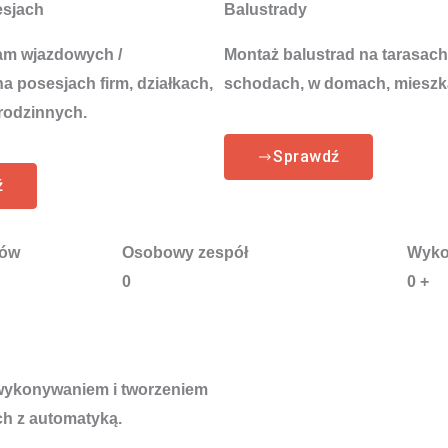
esjach
Balustrady
am wjazdowych /
Montaż balustrad na tarasach
 posesjach firm, działkach,
schodach, w domach, mieszk
rodzinnych.
Sprawdź
ź
tów
Osobowy zespół
Wyko
0
0
+
 wykonywaniem i tworzeniem
h z automatyką.