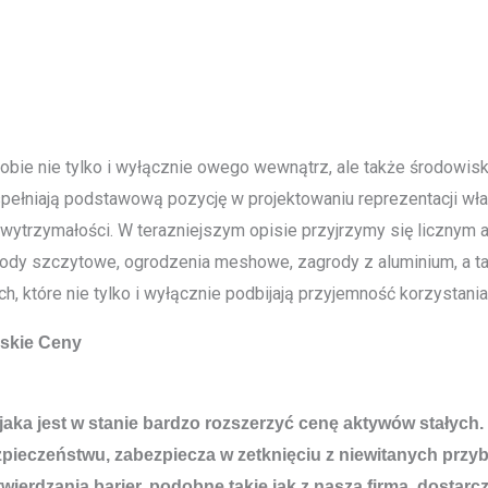
sobie nie tylko i wyłącznie owego wewnątrz, ale także środowis
pełniają podstawową pozycję w projektowaniu reprezentacji włas
wytrzymałości. W terazniejszym opisie przyjrzymy się licznym al
egrody szczytowe, ogrodzenia meshowe, zagrody z aluminium, a
tóre nie tylko i wyłącznie podbijają przyjemność korzystania, 
iskie Ceny
ta, jaka jest w stanie bardzo rozszerzyć cenę aktywów stały
eczeństwu, zabezpiecza w zetknięciu z niewitanych przybys
twierdzania barier, podobne takie jak z naszą firmą, dosta